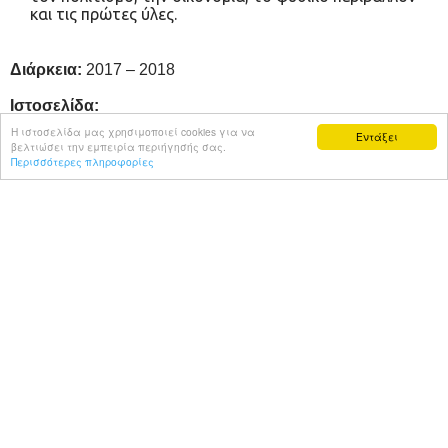
και τις πρώτες ύλες.
Διάρκεια:
2017 – 2018
Ιστοσελίδα:
https://www.sigmatv.com/shows/miavalitsageusis
Η ιστοσελίδα μας χρησιμοποιεί cookies για να
Εντάξει
βελτιώσει την εμπειρία περιήγησής σας.
Περισσότερες πληροφορίες
ΕΚΔΟΤΙΚΟΣ ΟΙΚΟΣ ΔΙΑΣ
Άντη Χατζηκωστή & Λ. Αρχαγγέλου 31, Στρόβολος, Τ.Θ. 21836
2057 Λευκωσία, Κύπρος
Phone Number: 00357- 22- 580580
Email:
info@diasmedia.com