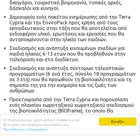
δικηγόροι, τουριστική βιομηχανία, τοπικές αρχές,
δάσκαλοι και κυνηγοί.
Δημιουργία ενός πακέτου ενημέρωσης από την Terra
Cypria και την EnviroPack προς χρήση από τους
εκπαιδευτικούς στην τάξη που θα αποτελείται από
ενδιαφέρον υλικό, ερωτήσεις και εργασίες που θα
ανταποκρίνονται στην ηλικία των παιδιών.
Σχεδιασμός και ανάπτυξη κινουμένων σχεδίων για
παιδιά ηλικίας 6-13 ετών που θα προβληθούν στην
τηλεόραση και στο διαδίκτυο.
Σχεδιασμός και ανάπτυξη σύντομων τηλεοπτικών
προγραμμάτων (6 ανά έτος, σύνολο 18 προγραμμάτων
σε 3 έτη) που θα προωθούν τη βιοποικιλότητα και τη
σημασία της για την ευημερία και τις ζωές των
ανθρώπων.
Προετοιμασία από την Terra Cypria και παρουσίαση
ενός πλαισίου χωροταξικού χωροταξικού σχεδιασμού
της βιοποικιλότητας (BIOframe), το οποίο θα
χρησιμοποιηθεί ως οπτικό βοήθημα από τοπικούς
Η ιστοσελίδα μας χρησιμοποιεί cookies για να
σχεδιαστές/ιθύνοντες και θα παρουσιαστεί σε
Εντάξει
βελτιώσει την εμπειρία περιήγησής σας.
σεμινάρια κατάρτισης για τους γραφειοκράτες και τις
Περισσότερες πληροφορίες
τοπικές αρχές.