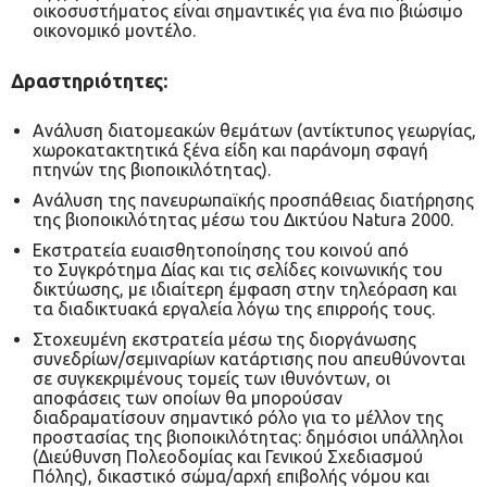
οικοσυστήματος είναι σημαντικές για ένα πιο βιώσιμο
οικονομικό μοντέλο.
Δραστηριότητες
:
Ανάλυση διατομεακών θεμάτων (αντίκτυπος γεωργίας,
χωροκατακτητικά ξένα είδη και παράνομη σφαγή
πτηνών της βιοποικιλότητας).
Ανάλυση της πανευρωπαϊκής προσπάθειας διατήρησης
της βιοποικιλότητας μέσω του Δικτύου Natura 2000.
Εκστρατεία ευαισθητοποίησης του κοινού από
το Συγκρότημα Δίας και τις σελίδες κοινωνικής του
δικτύωσης, με ιδιαίτερη έμφαση στην τηλεόραση και
τα διαδικτυακά εργαλεία λόγω της επιρροής τους.
Στοχευμένη εκστρατεία μέσω της διοργάνωσης
συνεδρίων/σεμιναρίων κατάρτισης που απευθύνονται
σε συγκεκριμένους τομείς των ιθυνόντων, οι
αποφάσεις των οποίων θα μπορούσαν
διαδραματίσουν σημαντικό ρόλο για το μέλλον της
προστασίας της βιοποικιλότητας: δημόσιοι υπάλληλοι
(Διεύθυνση Πολεοδομίας και Γενικού Σχεδιασμού
Πόλης), δικαστικό σώμα/αρχή επιβολής νόμου και